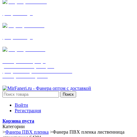
+7 (905) 782-19-64
фанера все виды
+7(901)538-86-75
фанера все виды
+7 (905) 507-0072
шпонированная фанера
(только этот номер телефона)
фанера ламинированная ПВХ пленкой
шпонированный оргалит
Поиск
Войти
Регистрация
Корзина пуста
Категории
>
Фанера ПВХ пленка
>
Фанера ПВХ пленка лиственница