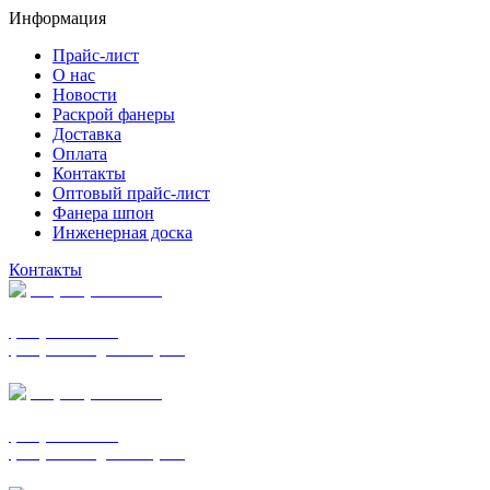
Информация
Прайс-лист
О нас
Новости
Раскрой фанеры
Доставка
Оплата
Контакты
Оптовый прайс-лист
Фанера шпон
Инженерная доска
Контакты
+7 (977) 938-7183
фанера ФСФ ФК
фанера ФОФ для опалубки
+7 (903) 720-0570
фанера ФСФ ФК
фанера ФОФ для опалубки