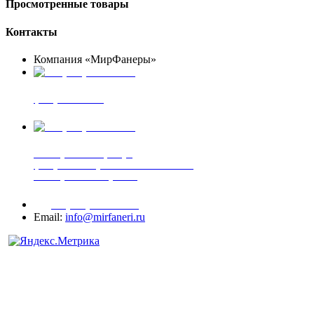
Просмотренные товары
Контакты
Компания «МирФанеры»
+7 (903) 720-05-70
фанера ФСФ ФК
+7 (905) 507-00-72
шпонированная фанера
фанера ламинированная ПВХ пленкой
шпонированный оргалит
+7 (977) 938-71-83
Email:
info@mirfaneri.ru