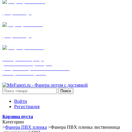
+7 (905) 782-19-64
фанера все виды
+7(901)538-86-75
фанера все виды
+7 (905) 507-0072
шпонированная фанера
(только этот номер телефона)
фанера ламинированная ПВХ пленкой
шпонированный оргалит
Поиск
Войти
Регистрация
Корзина пуста
Категории
>
Фанера ПВХ пленка
>
Фанера ПВХ пленка лиственница