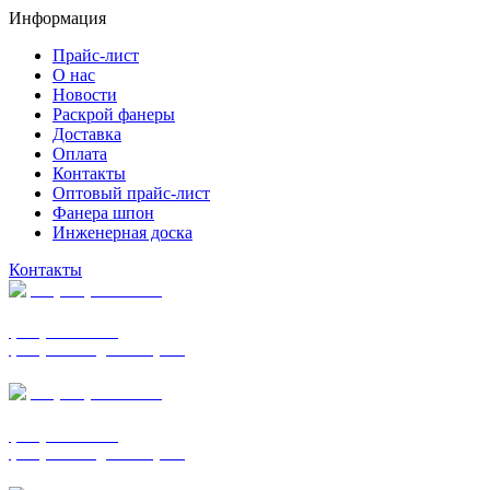
Информация
Прайс-лист
О нас
Новости
Раскрой фанеры
Доставка
Оплата
Контакты
Оптовый прайс-лист
Фанера шпон
Инженерная доска
Контакты
+7 (977) 938-7183
фанера ФСФ ФК
фанера ФОФ для опалубки
+7 (903) 720-0570
фанера ФСФ ФК
фанера ФОФ для опалубки