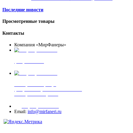
Последние новости
Просмотренные товары
Контакты
Компания «МирФанеры»
+7 (903) 720-05-70
фанера ФСФ ФК
+7 (905) 507-00-72
шпонированная фанера
фанера ламинированная ПВХ пленкой
шпонированный оргалит
+7 (977) 938-71-83
Email:
info@mirfaneri.ru