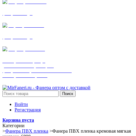
+7 (905) 782-19-64
фанера все виды
+7(901)538-86-75
фанера все виды
+7 (905) 507-0072
шпонированная фанера
(только этот номер телефона)
фанера ламинированная ПВХ пленкой
шпонированный оргалит
Поиск
Войти
Регистрация
Корзина пуста
Категории
>
Фанера ПВХ пленка
>
Фанера ПВХ пленка кремовая мягкая