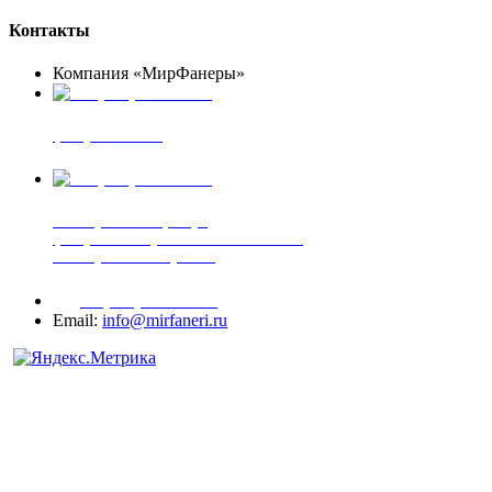
Контакты
Компания «МирФанеры»
+7 (903) 720-05-70
фанера ФСФ ФК
+7 (905) 507-00-72
шпонированная фанера
фанера ламинированная ПВХ пленкой
шпонированный оргалит
+7 (977) 938-71-83
Email:
info@mirfaneri.ru