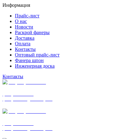
Информация
Прайс-лист
О нас
Новости
Раскрой фанеры
Доставка
Оплата
Контакты
Оптовый прайс-лист
Фанера шпон
Инженерная доска
Контакты
+7 (977) 938-7183
фанера ФСФ ФК
фанера ФОФ для опалубки
+7 (903) 720-0570
фанера ФСФ ФК
фанера ФОФ для опалубки