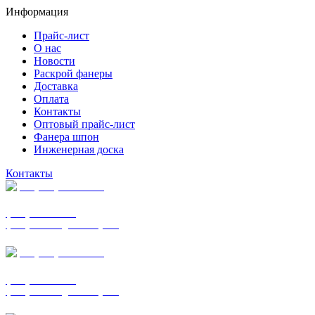
Информация
Прайс-лист
О нас
Новости
Раскрой фанеры
Доставка
Оплата
Контакты
Оптовый прайс-лист
Фанера шпон
Инженерная доска
Контакты
+7 (977) 938-7183
фанера ФСФ ФК
фанера ФОФ для опалубки
+7 (903) 720-0570
фанера ФСФ ФК
фанера ФОФ для опалубки