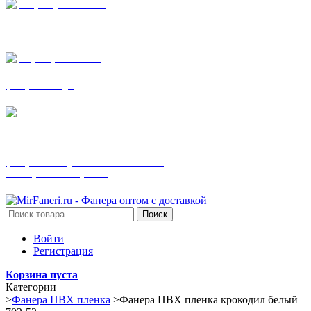
+7 (905) 782-19-64
фанера все виды
+7(901)538-86-75
фанера все виды
+7 (905) 507-0072
шпонированная фанера
(только этот номер телефона)
фанера ламинированная ПВХ пленкой
шпонированный оргалит
Поиск
Войти
Регистрация
Корзина пуста
Категории
>
Фанера ПВХ пленка
>
Фанера ПВХ пленка крокодил белый