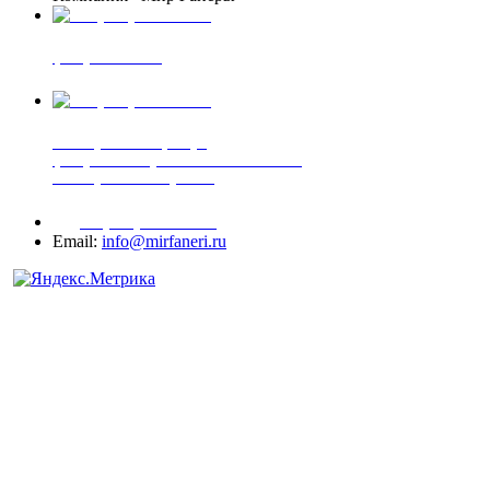
+7 (903) 720-05-70
фанера ФСФ ФК
+7 (905) 507-00-72
шпонированная фанера
фанера ламинированная ПВХ пленкой
шпонированный оргалит
+7 (977) 938-71-83
Email:
info@mirfaneri.ru