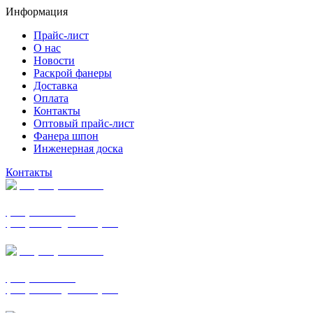
Информация
Прайс-лист
О нас
Новости
Раскрой фанеры
Доставка
Оплата
Контакты
Оптовый прайс-лист
Фанера шпон
Инженерная доска
Контакты
+7 (977) 938-7183
фанера ФСФ ФК
фанера ФОФ для опалубки
+7 (903) 720-0570
фанера ФСФ ФК
фанера ФОФ для опалубки