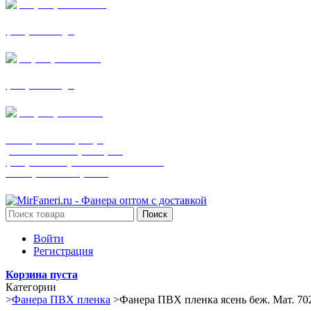
+7 (905) 782-19-64
фанера все виды
+7(901)538-86-75
фанера все виды
+7 (905) 507-0072
шпонированная фанера
(только этот номер телефона)
фанера ламинированная ПВХ пленкой
шпонированный оргалит
Поиск
Войти
Регистрация
Корзина пуста
Категории
>
Фанера ПВХ пленка
>
Фанера ПВХ пленка ясень беж. Мат. 70