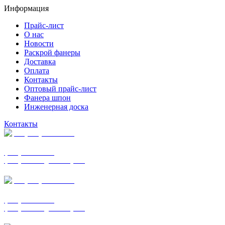
Информация
Прайс-лист
О нас
Новости
Раскрой фанеры
Доставка
Оплата
Контакты
Оптовый прайс-лист
Фанера шпон
Инженерная доска
Контакты
+7 (977) 938-7183
фанера ФСФ ФК
фанера ФОФ для опалубки
+7 (903) 720-0570
фанера ФСФ ФК
фанера ФОФ для опалубки