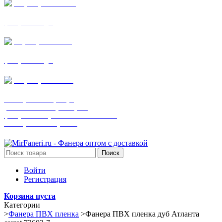
+7 (905) 782-19-64
фанера все виды
+7(901)538-86-75
фанера все виды
+7 (905) 507-0072
шпонированная фанера
(только этот номер телефона)
фанера ламинированная ПВХ пленкой
шпонированный оргалит
Поиск
Войти
Регистрация
Корзина пуста
Категории
>
Фанера ПВХ пленка
>
Фанера ПВХ пленка дуб Атланта