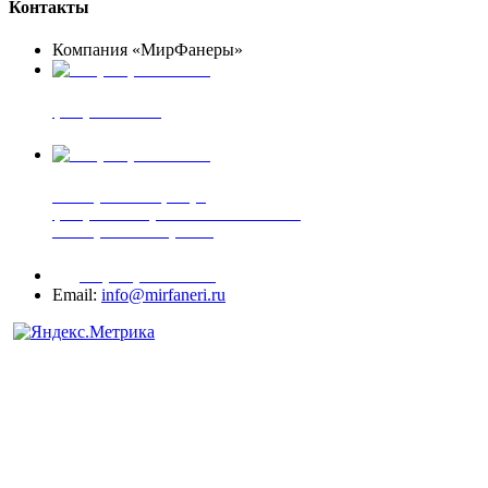
Контакты
Компания «МирФанеры»
+7 (903) 720-05-70
фанера ФСФ ФК
+7 (905) 507-00-72
шпонированная фанера
фанера ламинированная ПВХ пленкой
шпонированный оргалит
+7 (977) 938-71-83
Email:
info@mirfaneri.ru