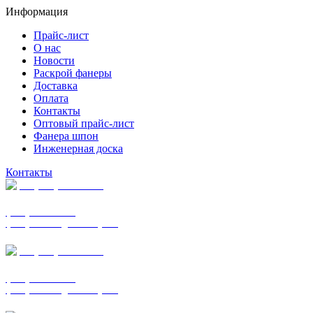
Информация
Прайс-лист
О нас
Новости
Раскрой фанеры
Доставка
Оплата
Контакты
Оптовый прайс-лист
Фанера шпон
Инженерная доска
Контакты
+7 (977) 938-7183
фанера ФСФ ФК
фанера ФОФ для опалубки
+7 (903) 720-0570
фанера ФСФ ФК
фанера ФОФ для опалубки