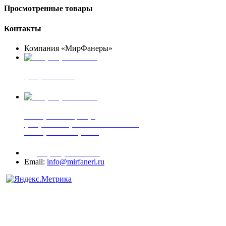
Просмотренные товары
Контакты
Компания «МирФанеры»
+7 (903) 720-05-70
фанера ФСФ ФК
+7 (905) 507-00-72
шпонированная фанера
фанера ламинированная ПВХ пленкой
шпонированный оргалит
+7 (977) 938-71-83
Email:
info@mirfaneri.ru