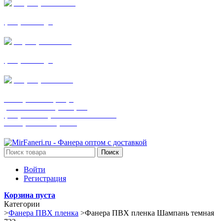
+7 (905) 782-19-64
фанера все виды
+7(901)538-86-75
фанера все виды
+7 (905) 507-0072
шпонированная фанера
(только этот номер телефона)
фанера ламинированная ПВХ пленкой
шпонированный оргалит
Поиск
Войти
Регистрация
Корзина пуста
Категории
>
Фанера ПВХ пленка
>
Фанера ПВХ пленка Шампань темная