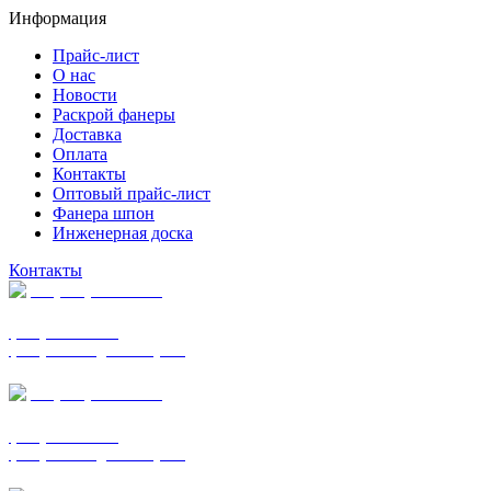
Информация
Прайс-лист
О нас
Новости
Раскрой фанеры
Доставка
Оплата
Контакты
Оптовый прайс-лист
Фанера шпон
Инженерная доска
Контакты
+7 (977) 938-7183
фанера ФСФ ФК
фанера ФОФ для опалубки
+7 (903) 720-0570
фанера ФСФ ФК
фанера ФОФ для опалубки