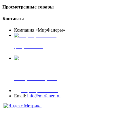
Просмотренные товары
Контакты
Компания «МирФанеры»
+7 (903) 720-05-70
фанера ФСФ ФК
+7 (905) 507-00-72
шпонированная фанера
фанера ламинированная ПВХ пленкой
шпонированный оргалит
+7 (977) 938-71-83
Email:
info@mirfaneri.ru