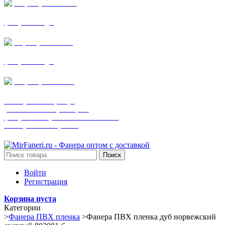
+7 (905) 782-19-64
фанера все виды
+7(901)538-86-75
фанера все виды
+7 (905) 507-0072
шпонированная фанера
(только этот номер телефона)
фанера ламинированная ПВХ пленкой
шпонированный оргалит
Поиск
Войти
Регистрация
Корзина пуста
Категории
>
Фанера ПВХ пленка
>
Фанера ПВХ пленка дуб норвежский