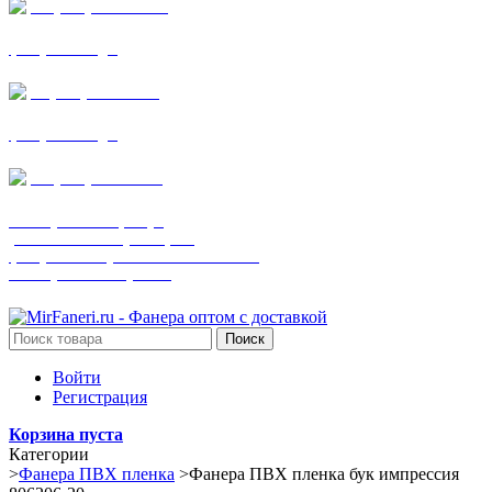
+7 (905) 782-19-64
фанера все виды
+7(901)538-86-75
фанера все виды
+7 (905) 507-0072
шпонированная фанера
(только этот номер телефона)
фанера ламинированная ПВХ пленкой
шпонированный оргалит
Поиск
Войти
Регистрация
Корзина пуста
Категории
>
Фанера ПВХ пленка
>
Фанера ПВХ пленка бук импрессия