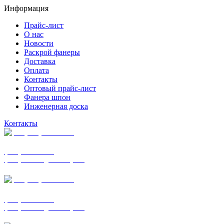
Информация
Прайс-лист
О нас
Новости
Раскрой фанеры
Доставка
Оплата
Контакты
Оптовый прайс-лист
Фанера шпон
Инженерная доска
Контакты
+7 (977) 938-7183
фанера ФСФ ФК
фанера ФОФ для опалубки
+7 (903) 720-0570
фанера ФСФ ФК
фанера ФОФ для опалубки