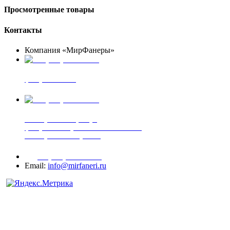
Просмотренные товары
Контакты
Компания «МирФанеры»
+7 (903) 720-05-70
фанера ФСФ ФК
+7 (905) 507-00-72
шпонированная фанера
фанера ламинированная ПВХ пленкой
шпонированный оргалит
+7 (977) 938-71-83
Email:
info@mirfaneri.ru