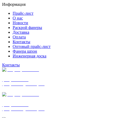
Информация
Прайс-лист
О нас
Новости
Раскрой фанеры
Доставка
Оплата
Контакты
Оптовый прайс-лист
Фанера шпон
Инженерная доска
Контакты
+7 (977) 938-7183
фанера ФСФ ФК
фанера ФОФ для опалубки
+7 (903) 720-0570
фанера ФСФ ФК
фанера ФОФ для опалубки