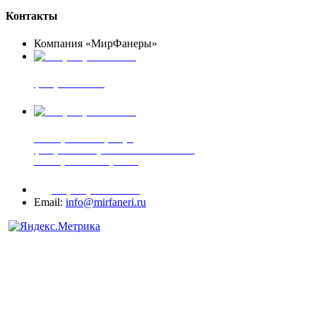
Контакты
Компания «МирФанеры»
+7 (903) 720-05-70
фанера ФСФ ФК
+7 (905) 507-00-72
шпонированная фанера
фанера ламинированная ПВХ пленкой
шпонированный оргалит
+7 (977) 938-71-83
Email:
info@mirfaneri.ru