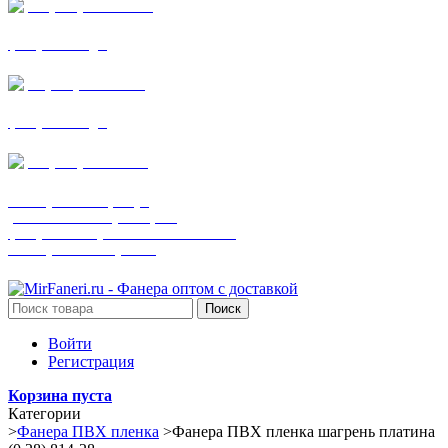
+7 (905) 782-19-64
фанера все виды
+7(901)538-86-75
фанера все виды
+7 (905) 507-0072
шпонированная фанера
(только этот номер телефона)
фанера ламинированная ПВХ пленкой
шпонированный оргалит
Поиск
Войти
Регистрация
Корзина пуста
Категории
>
Фанера ПВХ пленка
>
Фанера ПВХ пленка шагрень платина