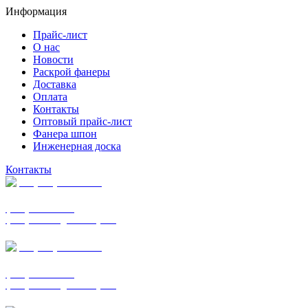
Информация
Прайс-лист
О нас
Новости
Раскрой фанеры
Доставка
Оплата
Контакты
Оптовый прайс-лист
Фанера шпон
Инженерная доска
Контакты
+7 (977) 938-7183
фанера ФСФ ФК
фанера ФОФ для опалубки
+7 (903) 720-0570
фанера ФСФ ФК
фанера ФОФ для опалубки