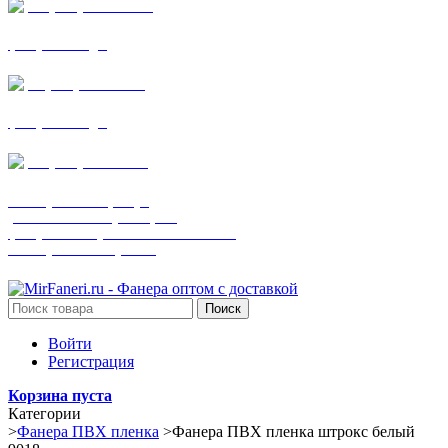
+7 (905) 782-19-64
фанера все виды
+7(901)538-86-75
фанера все виды
+7 (905) 507-0072
шпонированная фанера
(только этот номер телефона)
фанера ламинированная ПВХ пленкой
шпонированный оргалит
Поиск
Войти
Регистрация
Корзина пуста
Категории
>
Фанера ПВХ пленка
>
Фанера ПВХ пленка штрокс белый