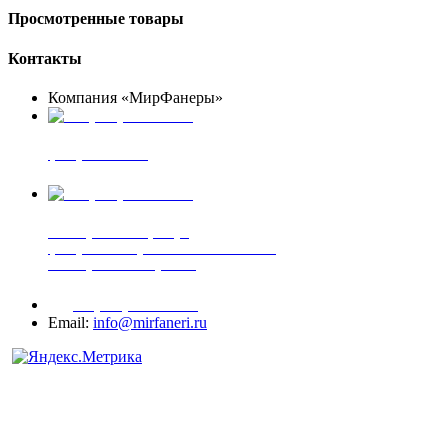
Просмотренные товары
Контакты
Компания «МирФанеры»
+7 (903) 720-05-70
фанера ФСФ ФК
+7 (905) 507-00-72
шпонированная фанера
фанера ламинированная ПВХ пленкой
шпонированный оргалит
+7 (977) 938-71-83
Email:
info@mirfaneri.ru