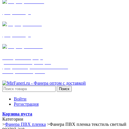
+7 (905) 782-19-64
фанера все виды
+7(901)538-86-75
фанера все виды
+7 (905) 507-0072
шпонированная фанера
(только этот номер телефона)
фанера ламинированная ПВХ пленкой
шпонированный оргалит
Поиск
Войти
Регистрация
Корзина пуста
Категории
>
Фанера ПВХ пленка
>
Фанера ПВХ пленка текстиль светлый