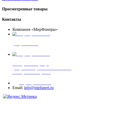
Просмотренные товары
Контакты
Компания «МирФанеры»
+7 (903) 720-05-70
фанера ФСФ ФК
+7 (905) 507-00-72
шпонированная фанера
фанера ламинированная ПВХ пленкой
шпонированный оргалит
+7 (977) 938-71-83
Email:
info@mirfaneri.ru