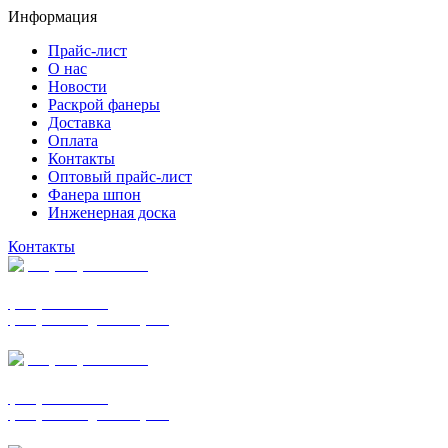
Информация
Прайс-лист
О нас
Новости
Раскрой фанеры
Доставка
Оплата
Контакты
Оптовый прайс-лист
Фанера шпон
Инженерная доска
Контакты
+7 (977) 938-7183
фанера ФСФ ФК
фанера ФОФ для опалубки
+7 (903) 720-0570
фанера ФСФ ФК
фанера ФОФ для опалубки