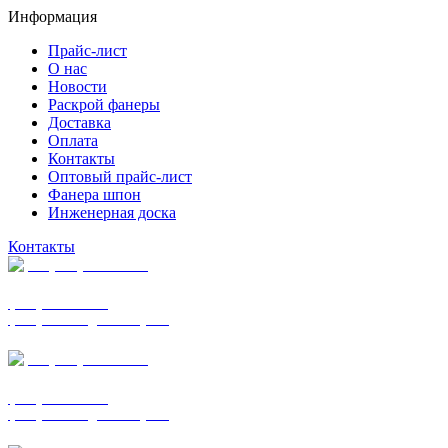
Информация
Прайс-лист
О нас
Новости
Раскрой фанеры
Доставка
Оплата
Контакты
Оптовый прайс-лист
Фанера шпон
Инженерная доска
Контакты
+7 (977) 938-7183
фанера ФСФ ФК
фанера ФОФ для опалубки
+7 (903) 720-0570
фанера ФСФ ФК
фанера ФОФ для опалубки