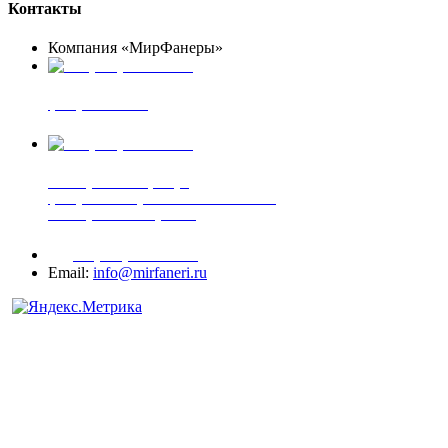
Контакты
Компания «МирФанеры»
+7 (903) 720-05-70
фанера ФСФ ФК
+7 (905) 507-00-72
шпонированная фанера
фанера ламинированная ПВХ пленкой
шпонированный оргалит
+7 (977) 938-71-83
Email:
info@mirfaneri.ru