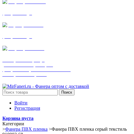
+7 (905) 782-19-64
фанера все виды
+7(901)538-86-75
фанера все виды
+7 (905) 507-0072
шпонированная фанера
(только этот номер телефона)
фанера ламинированная ПВХ пленкой
шпонированный оргалит
Поиск
Войти
Регистрация
Корзина пуста
Категории
>
Фанера ПВХ пленка
>
Фанера ПВХ пленка серый текстиль