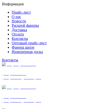
Информация
Прайс-лист
О нас
Новости
Раскрой фанеры
Доставка
Оплата
Контакты
Оптовый прайс-лист
Фанера шпон
Инженерная доска
Контакты
+7 (977) 938-7183
фанера ФСФ ФК
фанера ФОФ для опалубки
+7 (903) 720-0570
фанера ФСФ ФК
фанера ФОФ для опалубки