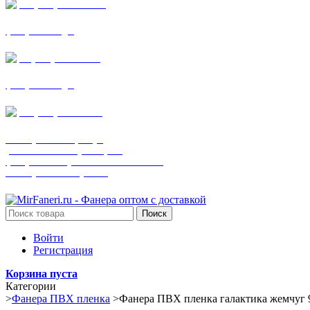
+7 (905) 782-19-64
фанера все виды
+7(901)538-86-75
фанера все виды
+7 (905) 507-0072
шпонированная фанера
(только этот номер телефона)
фанера ламинированная ПВХ пленкой
шпонированный оргалит
Поиск
Войти
Регистрация
Корзина пуста
Категории
>
Фанера ПВХ пленка
>
Фанера ПВХ пленка галактика жемчуг 