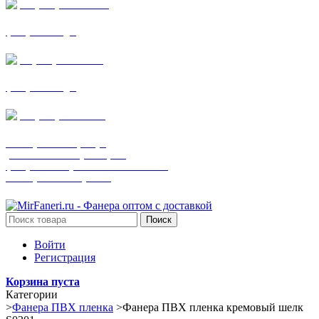
+7 (905) 782-19-64
фанера все виды
+7(901)538-86-75
фанера все виды
+7 (905) 507-0072
шпонированная фанера
(только этот номер телефона)
фанера ламинированная ПВХ пленкой
шпонированный оргалит
Поиск
Войти
Регистрация
Корзина пуста
Категории
>
Фанера ПВХ пленка
>
Фанера ПВХ пленка кремовый шелк