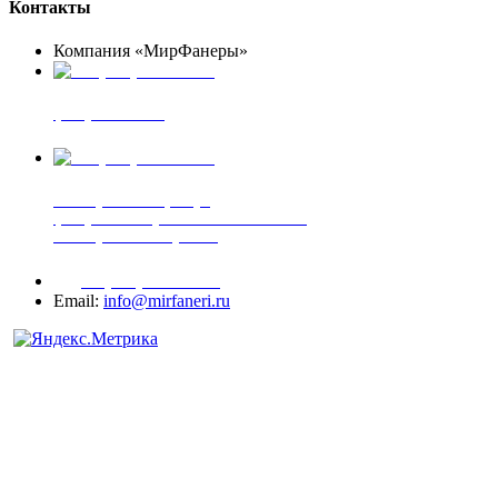
Контакты
Компания «МирФанеры»
+7 (903) 720-05-70
фанера ФСФ ФК
+7 (905) 507-00-72
шпонированная фанера
фанера ламинированная ПВХ пленкой
шпонированный оргалит
+7 (977) 938-71-83
Email:
info@mirfaneri.ru