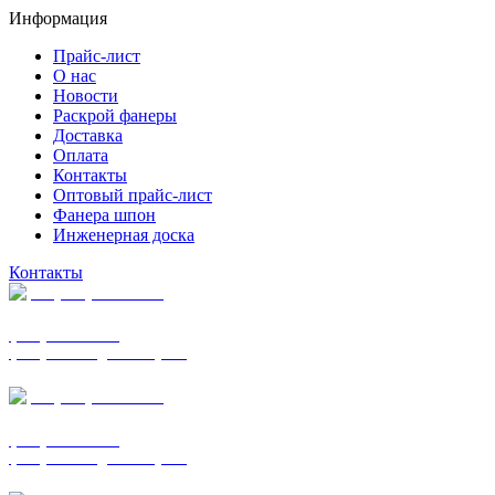
Информация
Прайс-лист
О нас
Новости
Раскрой фанеры
Доставка
Оплата
Контакты
Оптовый прайс-лист
Фанера шпон
Инженерная доска
Контакты
+7 (977) 938-7183
фанера ФСФ ФК
фанера ФОФ для опалубки
+7 (903) 720-0570
фанера ФСФ ФК
фанера ФОФ для опалубки