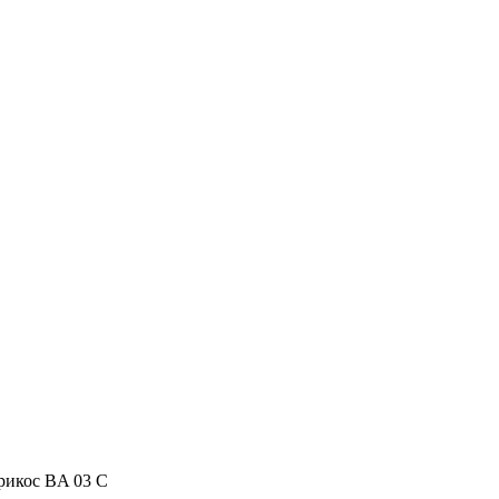
икос BA 03 C