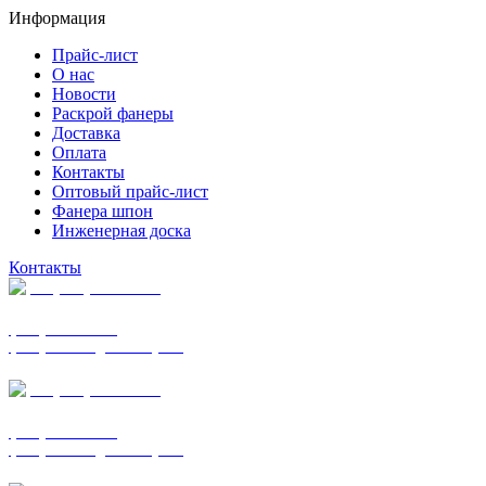
Информация
Прайс-лист
О нас
Новости
Раскрой фанеры
Доставка
Оплата
Контакты
Оптовый прайс-лист
Фанера шпон
Инженерная доска
Контакты
+7 (977) 938-7183
фанера ФСФ ФК
фанера ФОФ для опалубки
+7 (903) 720-0570
фанера ФСФ ФК
фанера ФОФ для опалубки