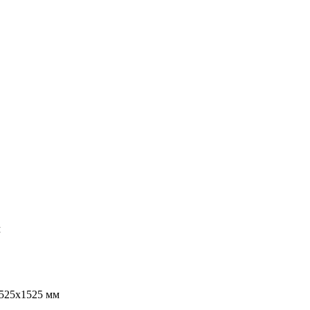
м
1525х1525 мм