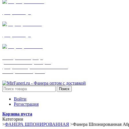
+7 (905) 782-19-64
фанера все виды
+7(901)538-86-75
фанера все виды
+7 (905) 507-0072
шпонированная фанера
(только этот номер телефона)
фанера ламинированная ПВХ пленкой
шпонированный оргалит
Поиск
Войти
Регистрация
Корзина пуста
Категории
>
ФАНЕРА ШПОНИРОВАННАЯ
>
Фанера Шпонированная Абр