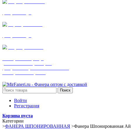
+7 (905) 782-19-64
фанера все виды
+7(901)538-86-75
фанера все виды
+7 (905) 507-0072
шпонированная фанера
(только этот номер телефона)
фанера ламинированная ПВХ пленкой
шпонированный оргалит
Поиск
Войти
Регистрация
Корзина пуста
Категории
>
ФАНЕРА ШПОНИРОВАННАЯ
>
Фанера Шпонированная Ай