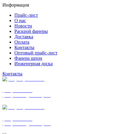
Информация
Прайс-лист
О нас
Новости
Раскрой фанеры
Доставка
Оплата
Контакты
Оптовый прайс-лист
Фанера шпон
Инженерная доска
Контакты
+7 (977) 938-7183
фанера ФСФ ФК
фанера ФОФ для опалубки
+7 (903) 720-0570
фанера ФСФ ФК
фанера ФОФ для опалубки