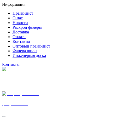
Информация
Прайс-лист
О нас
Новости
Раскрой фанеры
Доставка
Оплата
Контакты
Оптовый прайс-лист
Фанера шпон
Инженерная доска
Контакты
+7 (977) 938-7183
фанера ФСФ ФК
фанера ФОФ для опалубки
+7 (903) 720-0570
фанера ФСФ ФК
фанера ФОФ для опалубки