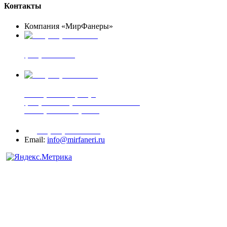
Контакты
Компания «МирФанеры»
+7 (903) 720-05-70
фанера ФСФ ФК
+7 (905) 507-00-72
шпонированная фанера
фанера ламинированная ПВХ пленкой
шпонированный оргалит
+7 (977) 938-71-83
Email:
info@mirfaneri.ru