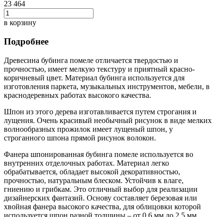
23 464
в корзину
Подробнее
Древесина бубинга помеле отличается твердостью и
прочностью, имеет мелкую текстуру и приятный красно-
коричневый цвет. Материал бубинга используется для
изготовления паркета, музыкальных инструментов, мебели, в
краснодеревных работах высокого качества.
Шпон из этого дерева изготавливается путем строгания и
лущения. Очень красивый необычный рисунок в виде мелких
волнообразных прожилок имеет лущеный шпон, у
строганного шпона прямой рисунок волокон.
Фанера шпонированная бубинга помеле используется во
внутренних отделочных работах. Материал легко
обрабатывается, обладает высокой декоративностью,
прочностью, натуральным блеском. Устойчив к влаге,
гниению и грибкам. Это отличный выбор для реализации
дизайнерских фантазий. Основу составляет березовая или
хвойная фанера высокого качества, для облицовки которой
используется шпон разной толщины – от 0,6 мм до 2,5 мм.