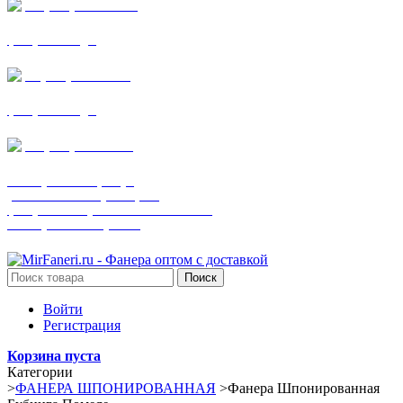
+7 (905) 782-19-64
фанера все виды
+7(901)538-86-75
фанера все виды
+7 (905) 507-0072
шпонированная фанера
(только этот номер телефона)
фанера ламинированная ПВХ пленкой
шпонированный оргалит
Поиск
Войти
Регистрация
Корзина пуста
Категории
>
ФАНЕРА ШПОНИРОВАННАЯ
>
Фанера Шпонированная