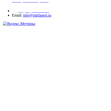
шпонированный оргалит
+7 (977) 938-71-83
Email:
info@mirfaneri.ru