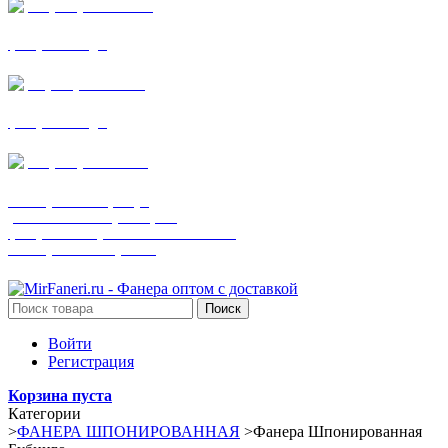
+7 (905) 782-19-64
фанера все виды
+7(901)538-86-75
фанера все виды
+7 (905) 507-0072
шпонированная фанера
(только этот номер телефона)
фанера ламинированная ПВХ пленкой
шпонированный оргалит
Поиск
Войти
Регистрация
Корзина пуста
Категории
>
ФАНЕРА ШПОНИРОВАННАЯ
>
Фанера Шпонированная