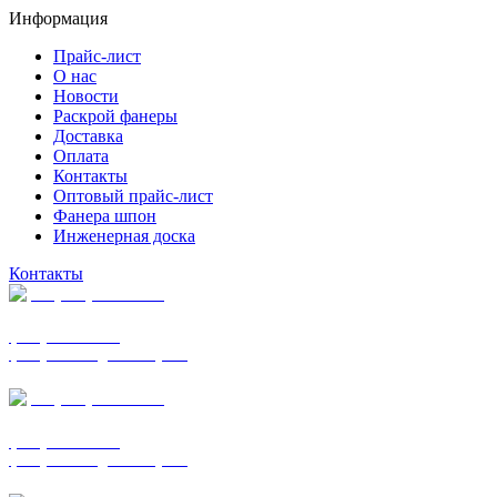
Информация
Прайс-лист
О нас
Новости
Раскрой фанеры
Доставка
Оплата
Контакты
Оптовый прайс-лист
Фанера шпон
Инженерная доска
Контакты
+7 (977) 938-7183
фанера ФСФ ФК
фанера ФОФ для опалубки
+7 (903) 720-0570
фанера ФСФ ФК
фанера ФОФ для опалубки