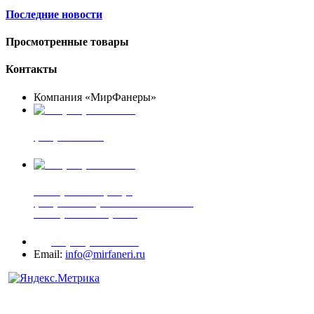
Последние новости
Просмотренные товары
Контакты
Компания «МирФанеры»
+7 (903) 720-05-70
фанера ФСФ ФК
+7 (905) 507-00-72
шпонированная фанера
фанера ламинированная ПВХ пленкой
шпонированный оргалит
+7 (977) 938-71-83
Email:
info@mirfaneri.ru