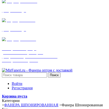
+7 (905) 782-19-64
фанера все виды
+7(901)538-86-75
фанера все виды
+7 (905) 507-0072
шпонированная фанера
(только этот номер телефона)
фанера ламинированная ПВХ пленкой
шпонированный оргалит
Поиск
Войти
Регистрация
Корзина пуста
Категории
>
ФАНЕРА ШПОНИРОВАННАЯ
>
Фанера Шпонированная