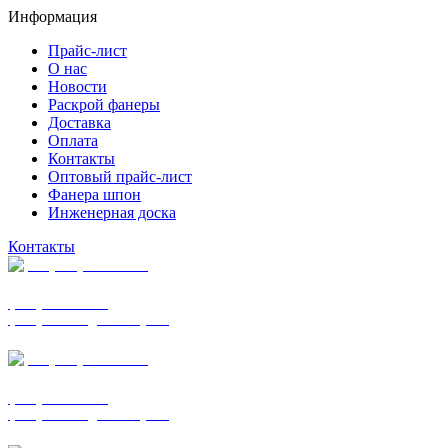
Информация
Прайс-лист
О нас
Новости
Раскрой фанеры
Доставка
Оплата
Контакты
Оптовый прайс-лист
Фанера шпон
Инженерная доска
Контакты
+7 (977) 938-7183
фанера ФСФ ФК
фанера ФОФ для опалубки
+7 (903) 720-0570
фанера ФСФ ФК
фанера ФОФ для опалубки