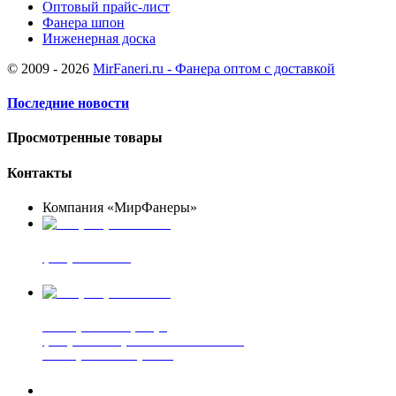
Оптовый прайс-лист
Фанера шпон
Инженерная доска
© 2009 - 2026
MirFaneri.ru - Фанера оптом с доставкой
Последние новости
Просмотренные товары
Контакты
Компания «МирФанеры»
+7 (903) 720-05-70
фанера ФСФ ФК
+7 (905) 507-00-72
шпонированная фанера
фанера ламинированная ПВХ пленкой
шпонированный оргалит
+7 (977) 938-71-83