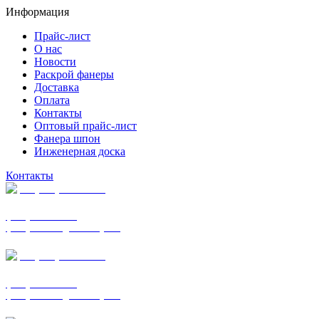
Информация
Прайс-лист
О нас
Новости
Раскрой фанеры
Доставка
Оплата
Контакты
Оптовый прайс-лист
Фанера шпон
Инженерная доска
Контакты
+7 (977) 938-7183
фанера ФСФ ФК
фанера ФОФ для опалубки
+7 (903) 720-0570
фанера ФСФ ФК
фанера ФОФ для опалубки