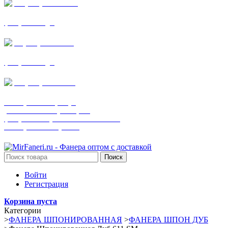
+7 (905) 782-19-64
фанера все виды
+7(901)538-86-75
фанера все виды
+7 (905) 507-0072
шпонированная фанера
(только этот номер телефона)
фанера ламинированная ПВХ пленкой
шпонированный оргалит
Поиск
Войти
Регистрация
Корзина пуста
Категории
>
ФАНЕРА ШПОНИРОВАННАЯ
>
ФАНЕРА ШПОН ДУБ