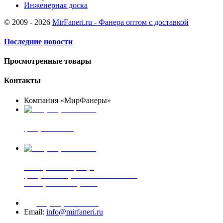
Инженерная доска
© 2009 - 2026
MirFaneri.ru - Фанера оптом с доставкой
Последние новости
Просмотренные товары
Контакты
Компания «МирФанеры»
+7 (903) 720-05-70
фанера ФСФ ФК
+7 (905) 507-00-72
шпонированная фанера
фанера ламинированная ПВХ пленкой
шпонированный оргалит
+7 (977) 938-71-83
Email:
info@mirfaneri.ru