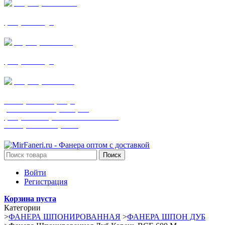
+7 (905) 782-19-64
фанера все виды
+7(901)538-86-75
фанера все виды
+7 (905) 507-0072
шпонированная фанера
(только этот номер телефона)
фанера ламинированная ПВХ пленкой
шпонированный оргалит
Поиск
Войти
Регистрация
Корзина пуста
Категории
>
ФАНЕРА ШПОНИРОВАННАЯ
>
ФАНЕРА ШПОН ДУБ