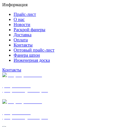
Информация
Прайс-лист
О нас
Новости
Раскрой фанеры
Доставка
Оплата
Контакты
Оптовый прайс-лист
Фанера шпон
Инженерная доска
Контакты
+7 (977) 938-7183
фанера ФСФ ФК
фанера ФОФ для опалубки
+7 (903) 720-0570
фанера ФСФ ФК
фанера ФОФ для опалубки