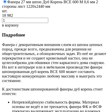
Фанера 27 мм шпон Дуб Корень BCE 600 M 0,6 мм 2
стороны лист 1220х2440 мм
шт.
18 982
в корзину
Подробнее
Фанера с декоративным внешним слоем из шпона ценных
пород, прежде всего, предназначена для решения не
общестроительных, а облицовочных задач. Из неё не делают
перекрытия и не создают кровельный настил, она не
целесообразна для обшивки стен каркасного дома снаружи.
Но вот в интерьере или в мебельном производстве фанера
шпонированная дуб корень ВСЕ 600 может составить
настоящую конкуренцию любому массиву и выиграть это
состязание.
К достоинствам шпонированной фанеры дуб корень стоит
отнести:
Непревзойдённую стабильность формы. Материал
основы не ведёт и не трескается, фанера ФК и ФСФ
прекрасно выдерживает эксплуатацию во влажных