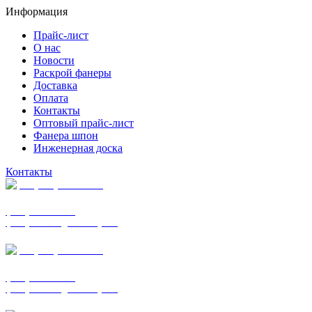
Информация
Прайс-лист
О нас
Новости
Раскрой фанеры
Доставка
Оплата
Контакты
Оптовый прайс-лист
Фанера шпон
Инженерная доска
Контакты
+7 (977) 938-7183
фанера ФСФ ФК
фанера ФОФ для опалубки
+7 (903) 720-0570
фанера ФСФ ФК
фанера ФОФ для опалубки