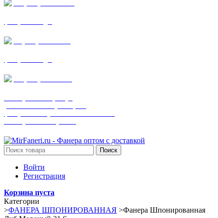
+7 (905) 782-19-64
фанера все виды
+7(901)538-86-75
фанера все виды
+7 (905) 507-0072
шпонированная фанера
(только этот номер телефона)
фанера ламинированная ПВХ пленкой
шпонированный оргалит
Поиск
Войти
Регистрация
Корзина пуста
Категории
>
ФАНЕРА ШПОНИРОВАННАЯ
>
Фанера Шпонированная