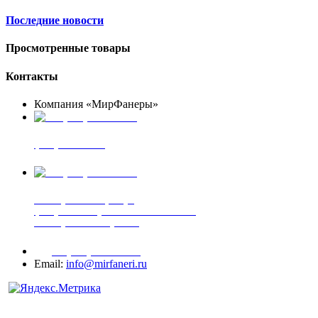
Последние новости
Просмотренные товары
Контакты
Компания «МирФанеры»
+7 (903) 720-05-70
фанера ФСФ ФК
+7 (905) 507-00-72
шпонированная фанера
фанера ламинированная ПВХ пленкой
шпонированный оргалит
+7 (977) 938-71-83
Email:
info@mirfaneri.ru