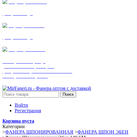
+7 (905) 782-19-64
фанера все виды
+7(901)538-86-75
фанера все виды
+7 (905) 507-0072
шпонированная фанера
(только этот номер телефона)
фанера ламинированная ПВХ пленкой
шпонированный оргалит
Поиск
Войти
Регистрация
Корзина пуста
Категории
>
ФАНЕРА ШПОНИРОВАННАЯ
>
ФАНЕРА ШПОН ЭБЕН