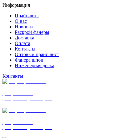
Информация
Прайс-лист
О нас
Новости
Раскрой фанеры
Доставка
Оплата
Контакты
Оптовый прайс-лист
Фанера шпон
Инженерная доска
Контакты
+7 (977) 938-7183
фанера ФСФ ФК
фанера ФОФ для опалубки
+7 (903) 720-0570
фанера ФСФ ФК
фанера ФОФ для опалубки