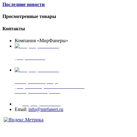
Последние новости
Просмотренные товары
Контакты
Компания «МирФанеры»
+7 (903) 720-05-70
фанера ФСФ ФК
+7 (905) 507-00-72
шпонированная фанера
фанера ламинированная ПВХ пленкой
шпонированный оргалит
+7 (977) 938-71-83
Email:
info@mirfaneri.ru