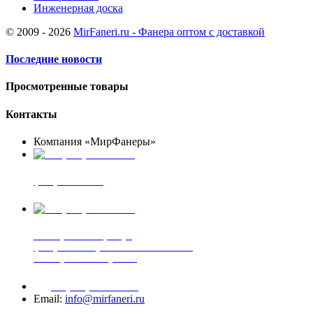
Инженерная доска
© 2009 - 2026
MirFaneri.ru - Фанера оптом с доставкой
Последние новости
Просмотренные товары
Контакты
Компания «МирФанеры»
+7 (903) 720-05-70
фанера ФСФ ФК
+7 (905) 507-00-72
шпонированная фанера
фанера ламинированная ПВХ пленкой
шпонированный оргалит
+7 (977) 938-71-83
Email:
info@mirfaneri.ru