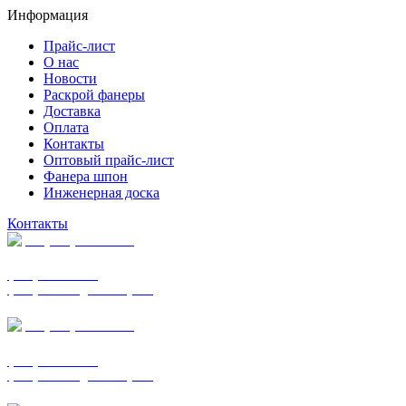
Информация
Прайс-лист
О нас
Новости
Раскрой фанеры
Доставка
Оплата
Контакты
Оптовый прайс-лист
Фанера шпон
Инженерная доска
Контакты
+7 (977) 938-7183
фанера ФСФ ФК
фанера ФОФ для опалубки
+7 (903) 720-0570
фанера ФСФ ФК
фанера ФОФ для опалубки