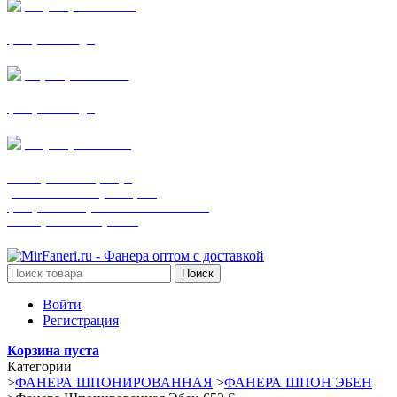
+7 (905) 782-19-64
фанера все виды
+7(901)538-86-75
фанера все виды
+7 (905) 507-0072
шпонированная фанера
(только этот номер телефона)
фанера ламинированная ПВХ пленкой
шпонированный оргалит
Поиск
Войти
Регистрация
Корзина пуста
Категории
>
ФАНЕРА ШПОНИРОВАННАЯ
>
ФАНЕРА ШПОН ЭБЕН