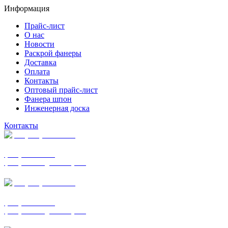
Информация
Прайс-лист
О нас
Новости
Раскрой фанеры
Доставка
Оплата
Контакты
Оптовый прайс-лист
Фанера шпон
Инженерная доска
Контакты
+7 (977) 938-7183
фанера ФСФ ФК
фанера ФОФ для опалубки
+7 (903) 720-0570
фанера ФСФ ФК
фанера ФОФ для опалубки