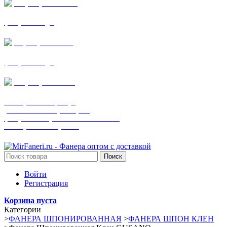
+7 (905) 782-19-64
фанера все виды
+7(901)538-86-75
фанера все виды
+7 (905) 507-0072
шпонированная фанера
(только этот номер телефона)
фанера ламинированная ПВХ пленкой
шпонированный оргалит
Поиск
Войти
Регистрация
Корзина пуста
Категории
>
ФАНЕРА ШПОНИРОВАННАЯ
>
ФАНЕРА ШПОН КЛЕН