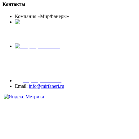
Контакты
Компания «МирФанеры»
+7 (903) 720-05-70
фанера ФСФ ФК
+7 (905) 507-00-72
шпонированная фанера
фанера ламинированная ПВХ пленкой
шпонированный оргалит
+7 (977) 938-71-83
Email:
info@mirfaneri.ru