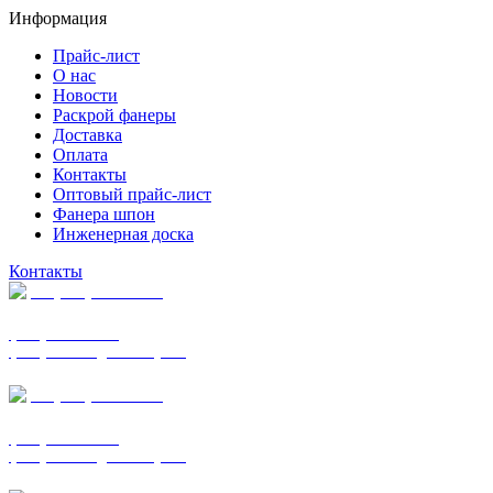
Информация
Прайс-лист
О нас
Новости
Раскрой фанеры
Доставка
Оплата
Контакты
Оптовый прайс-лист
Фанера шпон
Инженерная доска
Контакты
+7 (977) 938-7183
фанера ФСФ ФК
фанера ФОФ для опалубки
+7 (903) 720-0570
фанера ФСФ ФК
фанера ФОФ для опалубки