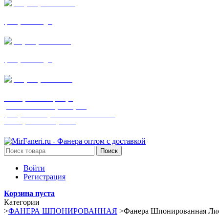
+7 (905) 782-19-64
фанера все виды
+7(901)538-86-75
фанера все виды
+7 (905) 507-0072
шпонированная фанера
(только этот номер телефона)
фанера ламинированная ПВХ пленкой
шпонированный оргалит
Поиск
Войти
Регистрация
Корзина пуста
Категории
>
ФАНЕРА ШПОНИРОВАННАЯ
>
Фанера Шпонированная Ли