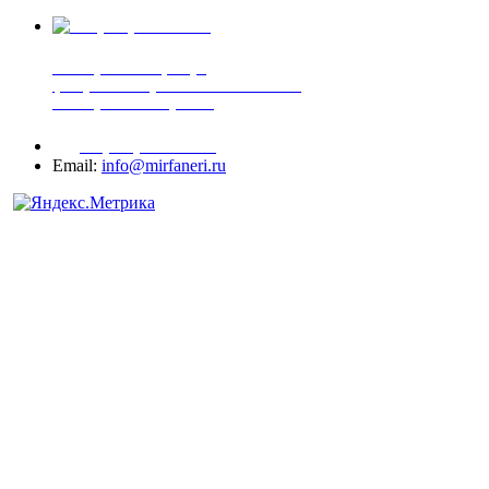
+7 (905) 507-00-72
шпонированная фанера
фанера ламинированная ПВХ пленкой
шпонированный оргалит
+7 (977) 938-71-83
Email:
info@mirfaneri.ru