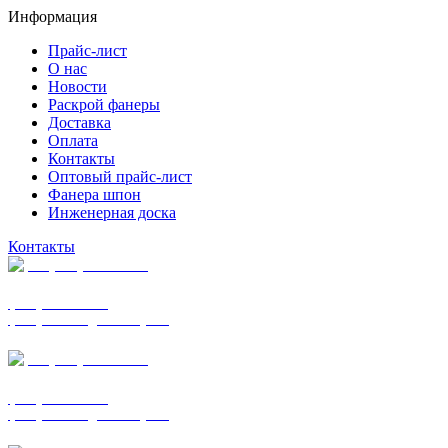
Информация
Прайс-лист
О нас
Новости
Раскрой фанеры
Доставка
Оплата
Контакты
Оптовый прайс-лист
Фанера шпон
Инженерная доска
Контакты
+7 (977) 938-7183
фанера ФСФ ФК
фанера ФОФ для опалубки
+7 (903) 720-0570
фанера ФСФ ФК
фанера ФОФ для опалубки