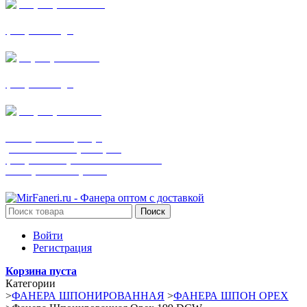
+7 (905) 782-19-64
фанера все виды
+7(901)538-86-75
фанера все виды
+7 (905) 507-0072
шпонированная фанера
(только этот номер телефона)
фанера ламинированная ПВХ пленкой
шпонированный оргалит
Поиск
Войти
Регистрация
Корзина пуста
Категории
>
ФАНЕРА ШПОНИРОВАННАЯ
>
ФАНЕРА ШПОН ОРЕХ