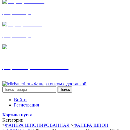
+7 (905) 782-19-64
фанера все виды
+7(901)538-86-75
фанера все виды
+7 (905) 507-0072
шпонированная фанера
(только этот номер телефона)
фанера ламинированная ПВХ пленкой
шпонированный оргалит
Поиск
Войти
Регистрация
Корзина пуста
Категории
>
ФАНЕРА ШПОНИРОВАННАЯ
>
ФАНЕРА ШПОН