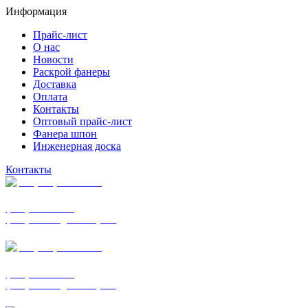
Информация
Прайс-лист
О нас
Новости
Раскрой фанеры
Доставка
Оплата
Контакты
Оптовый прайс-лист
Фанера шпон
Инженерная доска
Контакты
+7 (977) 938-7183
фанера ФСФ ФК
фанера ФОФ для опалубки
+7 (903) 720-0570
фанера ФСФ ФК
фанера ФОФ для опалубки