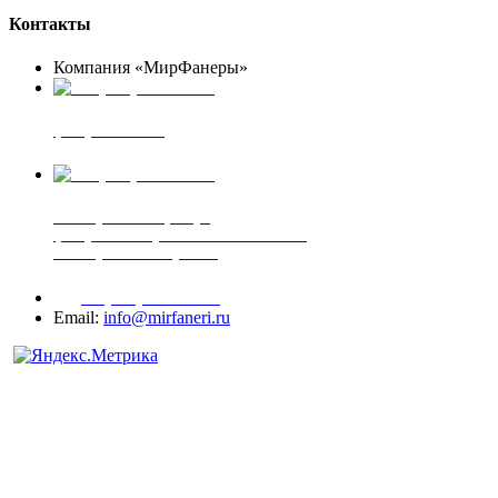
Контакты
Компания «МирФанеры»
+7 (903) 720-05-70
фанера ФСФ ФК
+7 (905) 507-00-72
шпонированная фанера
фанера ламинированная ПВХ пленкой
шпонированный оргалит
+7 (977) 938-71-83
Email:
info@mirfaneri.ru