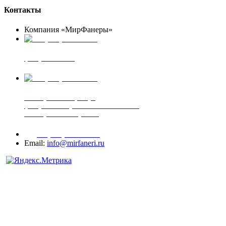
Контакты
Компания «МирФанеры»
+7 (903) 720-05-70
фанера ФСФ ФК
+7 (905) 507-00-72
шпонированная фанера
фанера ламинированная ПВХ пленкой
шпонированный оргалит
+7 (977) 938-71-83
Email:
info@mirfaneri.ru