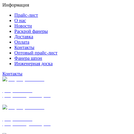
Информация
Прайс-лист
О нас
Новости
Раскрой фанеры
Доставка
Оплата
Контакты
Оптовый прайс-лист
Фанера шпон
Инженерная доска
Контакты
+7 (977) 938-7183
фанера ФСФ ФК
фанера ФОФ для опалубки
+7 (903) 720-0570
фанера ФСФ ФК
фанера ФОФ для опалубки