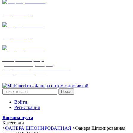
+7 (905) 782-19-64
фанера все виды
+7(901)538-86-75
фанера все виды
+7 (905) 507-0072
шпонированная фанера
(только этот номер телефона)
фанера ламинированная ПВХ пленкой
шпонированный оргалит
Поиск
Войти
Регистрация
Корзина пуста
Категории
>
ФАНЕРА ШПОНИРОВАННАЯ
>
Фанера Шпонированная