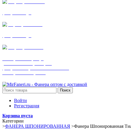
+7 (905) 782-19-64
фанера все виды
+7(901)538-86-75
фанера все виды
+7 (905) 507-0072
шпонированная фанера
(только этот номер телефона)
фанера ламинированная ПВХ пленкой
шпонированный оргалит
Поиск
Войти
Регистрация
Корзина пуста
Категории
>
ФАНЕРА ШПОНИРОВАННАЯ
>
Фанера Шпонированная Ти