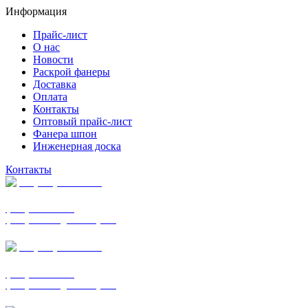
Информация
Прайс-лист
О нас
Новости
Раскрой фанеры
Доставка
Оплата
Контакты
Оптовый прайс-лист
Фанера шпон
Инженерная доска
Контакты
+7 (977) 938-7183
фанера ФСФ ФК
фанера ФОФ для опалубки
+7 (903) 720-0570
фанера ФСФ ФК
фанера ФОФ для опалубки