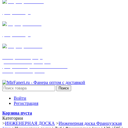
+7 (905) 782-19-64
фанера все виды
+7(901)538-86-75
фанера все виды
+7 (905) 507-0072
шпонированная фанера
(только этот номер телефона)
фанера ламинированная ПВХ пленкой
шпонированный оргалит
Поиск
Войти
Регистрация
Корзина пуста
Категории
>
ИНЖЕНЕРНАЯ ДОСКА
>
Инженерная доска Французская