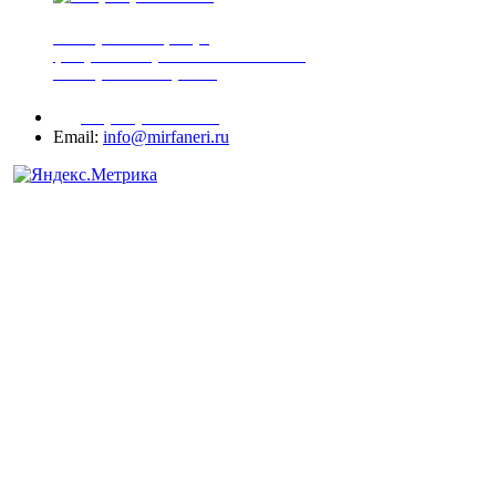
шпонированная фанера
фанера ламинированная ПВХ пленкой
шпонированный оргалит
+7 (977) 938-71-83
Email:
info@mirfaneri.ru