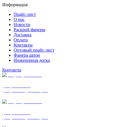
Информация
Прайс-лист
О нас
Новости
Раскрой фанеры
Доставка
Оплата
Контакты
Оптовый прайс-лист
Фанера шпон
Инженерная доска
Контакты
+7 (977) 938-7183
фанера ФСФ ФК
фанера ФОФ для опалубки
+7 (903) 720-0570
фанера ФСФ ФК
фанера ФОФ для опалубки