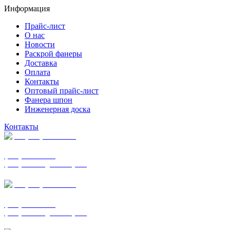
Информация
Прайс-лист
О нас
Новости
Раскрой фанеры
Доставка
Оплата
Контакты
Оптовый прайс-лист
Фанера шпон
Инженерная доска
Контакты
+7 (977) 938-7183
фанера ФСФ ФК
фанера ФОФ для опалубки
+7 (903) 720-0570
фанера ФСФ ФК
фанера ФОФ для опалубки