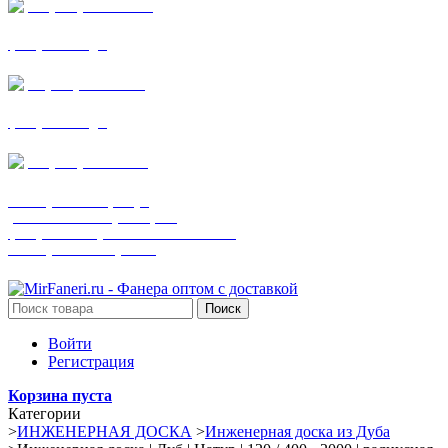
+7 (905) 782-19-64
фанера все виды
+7(901)538-86-75
фанера все виды
+7 (905) 507-0072
шпонированная фанера
(только этот номер телефона)
фанера ламинированная ПВХ пленкой
шпонированный оргалит
Поиск
Войти
Регистрация
Корзина пуста
Категории
>
ИНЖЕНЕРНАЯ ДОСКА
>
Инженерная доска из Дуба