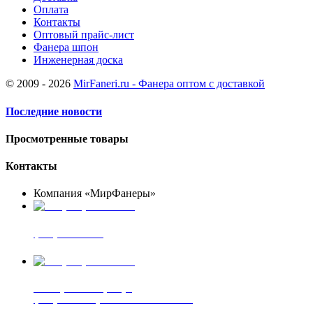
Оплата
Контакты
Оптовый прайс-лист
Фанера шпон
Инженерная доска
© 2009 - 2026
MirFaneri.ru - Фанера оптом с доставкой
Последние новости
Просмотренные товары
Контакты
Компания «МирФанеры»
+7 (903) 720-05-70
фанера ФСФ ФК
+7 (905) 507-00-72
шпонированная фанера
фанера ламинированная ПВХ пленкой
шпонированный оргалит