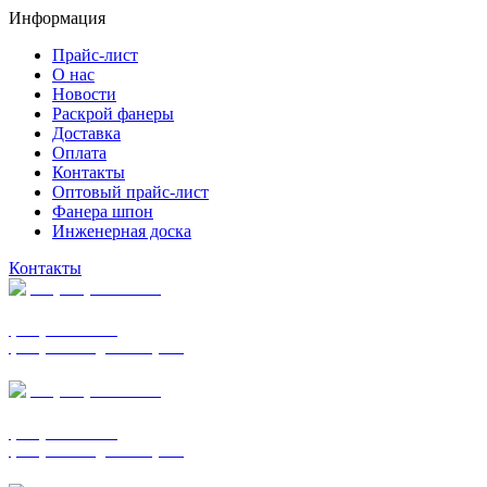
Информация
Прайс-лист
О нас
Новости
Раскрой фанеры
Доставка
Оплата
Контакты
Оптовый прайс-лист
Фанера шпон
Инженерная доска
Контакты
+7 (977) 938-7183
фанера ФСФ ФК
фанера ФОФ для опалубки
+7 (903) 720-0570
фанера ФСФ ФК
фанера ФОФ для опалубки