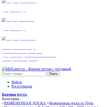
+7 (905) 782-19-64
фанера все виды
+7(901)538-86-75
фанера все виды
+7 (905) 507-0072
шпонированная фанера
(только этот номер телефона)
фанера ламинированная ПВХ пленкой
шпонированный оргалит
Поиск
Войти
Регистрация
Корзина пуста
Категории
>
ИНЖЕНЕРНАЯ ДОСКА
>
Инженерная доска из Дуба