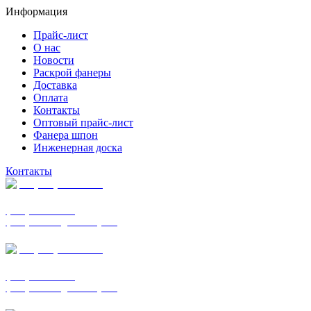
Информация
Прайс-лист
О нас
Новости
Раскрой фанеры
Доставка
Оплата
Контакты
Оптовый прайс-лист
Фанера шпон
Инженерная доска
Контакты
+7 (977) 938-7183
фанера ФСФ ФК
фанера ФОФ для опалубки
+7 (903) 720-0570
фанера ФСФ ФК
фанера ФОФ для опалубки