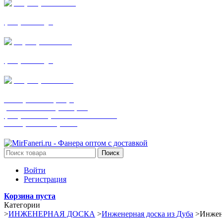
+7 (905) 782-19-64
фанера все виды
+7(901)538-86-75
фанера все виды
+7 (905) 507-0072
шпонированная фанера
(только этот номер телефона)
фанера ламинированная ПВХ пленкой
шпонированный оргалит
Поиск
Войти
Регистрация
Корзина пуста
Категории
>
ИНЖЕНЕРНАЯ ДОСКА
>
Инженерная доска из Дуба
>
Инжене