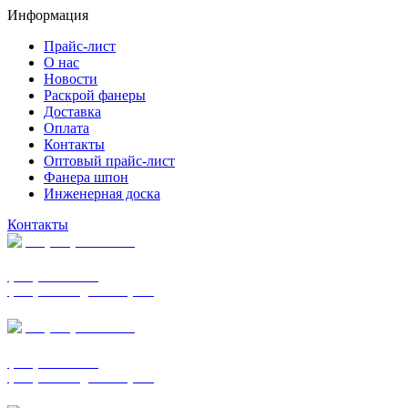
Информация
Прайс-лист
О нас
Новости
Раскрой фанеры
Доставка
Оплата
Контакты
Оптовый прайс-лист
Фанера шпон
Инженерная доска
Контакты
+7 (977) 938-7183
фанера ФСФ ФК
фанера ФОФ для опалубки
+7 (903) 720-0570
фанера ФСФ ФК
фанера ФОФ для опалубки