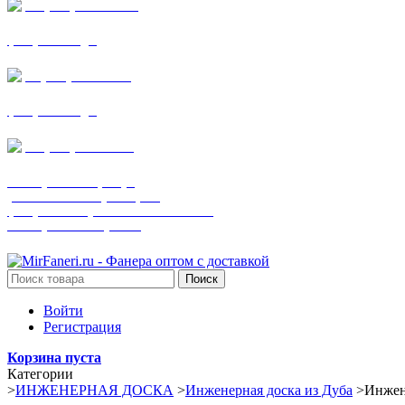
+7 (905) 782-19-64
фанера все виды
+7(901)538-86-75
фанера все виды
+7 (905) 507-0072
шпонированная фанера
(только этот номер телефона)
фанера ламинированная ПВХ пленкой
шпонированный оргалит
Поиск
Войти
Регистрация
Корзина пуста
Категории
>
ИНЖЕНЕРНАЯ ДОСКА
>
Инженерная доска из Дуба
>
Инжене