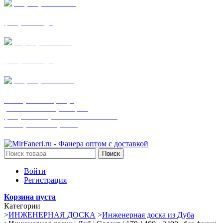
+7 (905) 782-19-64
фанера все виды
+7(901)538-86-75
фанера все виды
+7 (905) 507-0072
шпонированная фанера
(только этот номер телефона)
фанера ламинированная ПВХ пленкой
шпонированный оргалит
Поиск
Войти
Регистрация
Корзина пуста
Категории
>
ИНЖЕНЕРНАЯ ДОСКА
>
Инженерная доска из Дуба