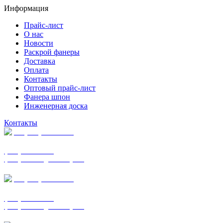
Информация
Прайс-лист
О нас
Новости
Раскрой фанеры
Доставка
Оплата
Контакты
Оптовый прайс-лист
Фанера шпон
Инженерная доска
Контакты
+7 (977) 938-7183
фанера ФСФ ФК
фанера ФОФ для опалубки
+7 (903) 720-0570
фанера ФСФ ФК
фанера ФОФ для опалубки