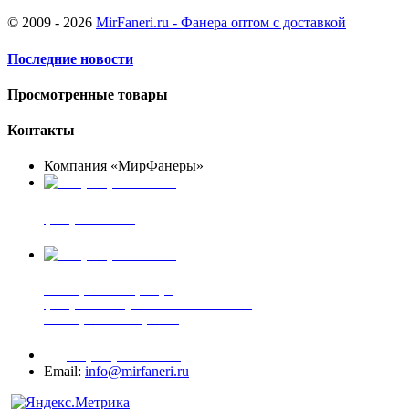
© 2009 - 2026
MirFaneri.ru - Фанера оптом с доставкой
Последние новости
Просмотренные товары
Контакты
Компания «МирФанеры»
+7 (903) 720-05-70
фанера ФСФ ФК
+7 (905) 507-00-72
шпонированная фанера
фанера ламинированная ПВХ пленкой
шпонированный оргалит
+7 (977) 938-71-83
Email:
info@mirfaneri.ru