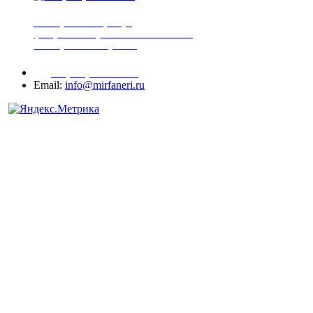
шпонированная фанера
фанера ламинированная ПВХ пленкой
шпонированный оргалит
+7 (977) 938-71-83
Email:
info@mirfaneri.ru