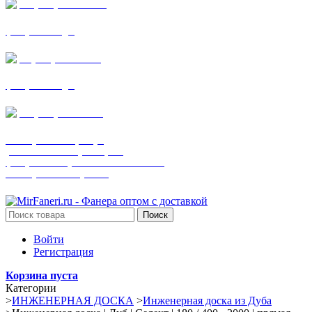
+7 (905) 782-19-64
фанера все виды
+7(901)538-86-75
фанера все виды
+7 (905) 507-0072
шпонированная фанера
(только этот номер телефона)
фанера ламинированная ПВХ пленкой
шпонированный оргалит
Поиск
Войти
Регистрация
Корзина пуста
Категории
>
ИНЖЕНЕРНАЯ ДОСКА
>
Инженерная доска из Дуба