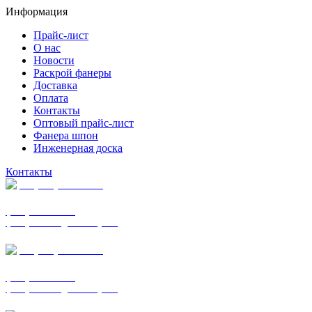
Информация
Прайс-лист
О нас
Новости
Раскрой фанеры
Доставка
Оплата
Контакты
Оптовый прайс-лист
Фанера шпон
Инженерная доска
Контакты
+7 (977) 938-7183
фанера ФСФ ФК
фанера ФОФ для опалубки
+7 (903) 720-0570
фанера ФСФ ФК
фанера ФОФ для опалубки