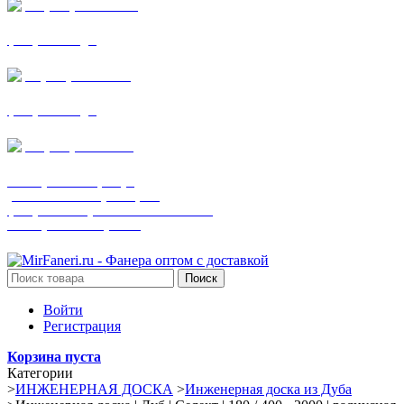
+7 (905) 782-19-64
фанера все виды
+7(901)538-86-75
фанера все виды
+7 (905) 507-0072
шпонированная фанера
(только этот номер телефона)
фанера ламинированная ПВХ пленкой
шпонированный оргалит
Поиск
Войти
Регистрация
Корзина пуста
Категории
>
ИНЖЕНЕРНАЯ ДОСКА
>
Инженерная доска из Дуба