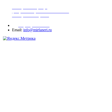
шпонированная фанера
фанера ламинированная ПВХ пленкой
шпонированный оргалит
+7 (977) 938-71-83
Email:
info@mirfaneri.ru