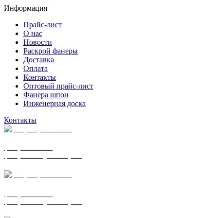
Информация
Прайс-лист
О нас
Новости
Раскрой фанеры
Доставка
Оплата
Контакты
Оптовый прайс-лист
Фанера шпон
Инженерная доска
Контакты
+7 (977) 938-7183
фанера ФСФ ФК
фанера ФОФ для опалубки
+7 (903) 720-0570
фанера ФСФ ФК
фанера ФОФ для опалубки