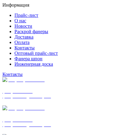
Информация
Прайс-лист
О нас
Новости
Раскрой фанеры
Доставка
Оплата
Контакты
Оптовый прайс-лист
Фанера шпон
Инженерная доска
Контакты
+7 (977) 938-7183
фанера ФСФ ФК
фанера ФОФ для опалубки
+7 (903) 720-0570
фанера ФСФ ФК
фанера ФОФ для опалубки