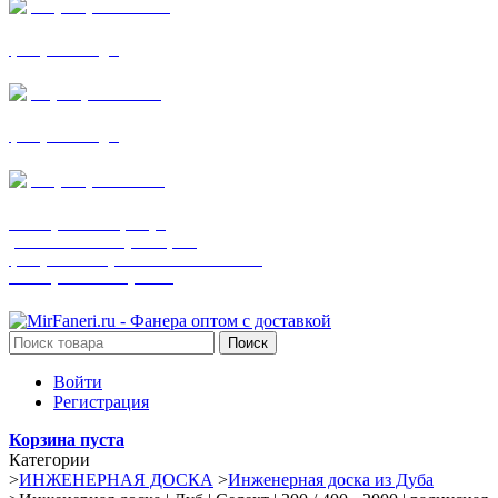
+7 (905) 782-19-64
фанера все виды
+7(901)538-86-75
фанера все виды
+7 (905) 507-0072
шпонированная фанера
(только этот номер телефона)
фанера ламинированная ПВХ пленкой
шпонированный оргалит
Поиск
Войти
Регистрация
Корзина пуста
Категории
>
ИНЖЕНЕРНАЯ ДОСКА
>
Инженерная доска из Дуба