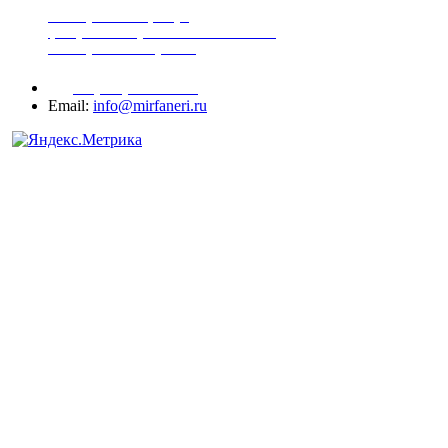
шпонированная фанера
фанера ламинированная ПВХ пленкой
шпонированный оргалит
+7 (977) 938-71-83
Email:
info@mirfaneri.ru