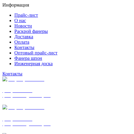
Информация
Прайс-лист
О нас
Новости
Раскрой фанеры
Доставка
Оплата
Контакты
Оптовый прайс-лист
Фанера шпон
Инженерная доска
Контакты
+7 (977) 938-7183
фанера ФСФ ФК
фанера ФОФ для опалубки
+7 (903) 720-0570
фанера ФСФ ФК
фанера ФОФ для опалубки