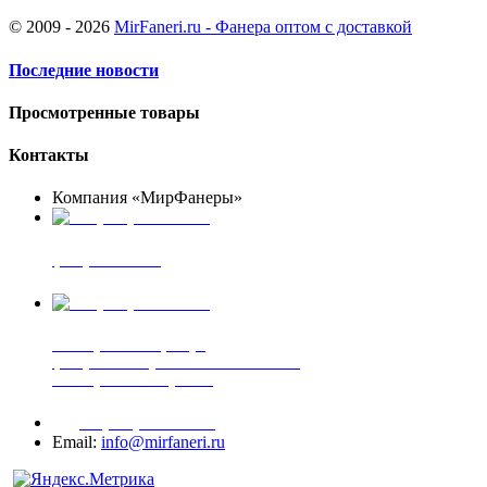
© 2009 - 2026
MirFaneri.ru - Фанера оптом с доставкой
Последние новости
Просмотренные товары
Контакты
Компания «МирФанеры»
+7 (903) 720-05-70
фанера ФСФ ФК
+7 (905) 507-00-72
шпонированная фанера
фанера ламинированная ПВХ пленкой
шпонированный оргалит
+7 (977) 938-71-83
Email:
info@mirfaneri.ru