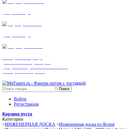
+7 (905) 782-19-64
фанера все виды
+7(901)538-86-75
фанера все виды
+7 (905) 507-0072
шпонированная фанера
(только этот номер телефона)
фанера ламинированная ПВХ пленкой
шпонированный оргалит
Поиск
Войти
Регистрация
Корзина пуста
Категории
>
ИНЖЕНЕРНАЯ ДОСКА
>
Инженерная доска из Ясеня