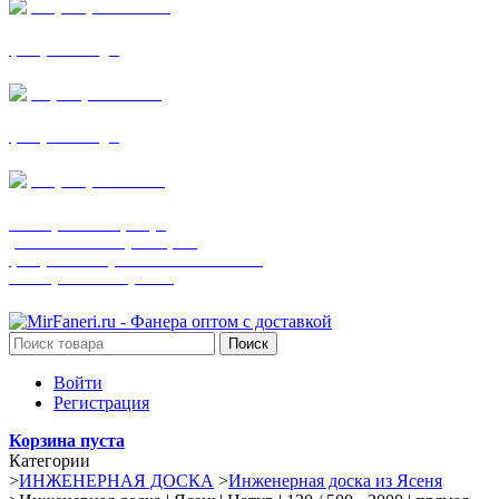
+7 (905) 782-19-64
фанера все виды
+7(901)538-86-75
фанера все виды
+7 (905) 507-0072
шпонированная фанера
(только этот номер телефона)
фанера ламинированная ПВХ пленкой
шпонированный оргалит
Поиск
Войти
Регистрация
Корзина пуста
Категории
>
ИНЖЕНЕРНАЯ ДОСКА
>
Инженерная доска из Ясеня