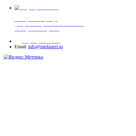
+7 (905) 507-00-72
шпонированная фанера
фанера ламинированная ПВХ пленкой
шпонированный оргалит
+7 (977) 938-71-83
Email:
info@mirfaneri.ru