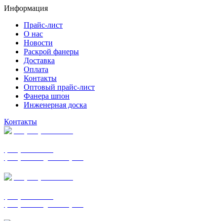
Информация
Прайс-лист
О нас
Новости
Раскрой фанеры
Доставка
Оплата
Контакты
Оптовый прайс-лист
Фанера шпон
Инженерная доска
Контакты
+7 (977) 938-7183
фанера ФСФ ФК
фанера ФОФ для опалубки
+7 (903) 720-0570
фанера ФСФ ФК
фанера ФОФ для опалубки