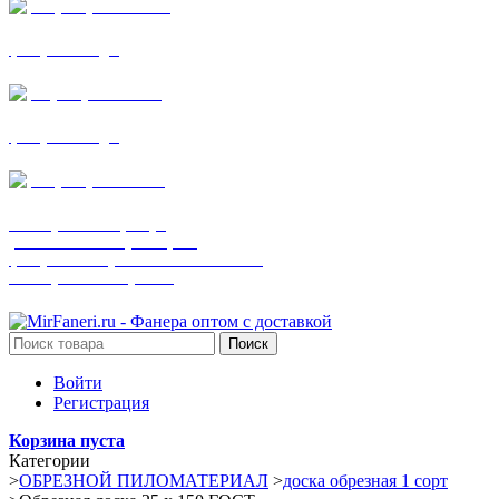
+7 (905) 782-19-64
фанера все виды
+7(901)538-86-75
фанера все виды
+7 (905) 507-0072
шпонированная фанера
(только этот номер телефона)
фанера ламинированная ПВХ пленкой
шпонированный оргалит
Поиск
Войти
Регистрация
Корзина пуста
Категории
>
ОБРЕЗНОЙ ПИЛОМАТЕРИАЛ
>
доска обрезная 1 сорт