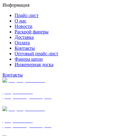
Информация
Прайс-лист
О нас
Новости
Раскрой фанеры
Доставка
Оплата
Контакты
Оптовый прайс-лист
Фанера шпон
Инженерная доска
Контакты
+7 (977) 938-7183
фанера ФСФ ФК
фанера ФОФ для опалубки
+7 (903) 720-0570
фанера ФСФ ФК
фанера ФОФ для опалубки