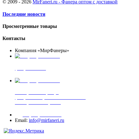
© 2009 - 2026
MirFaneri.ru - Фанера оптом с доставкой
Последние новости
Просмотренные товары
Контакты
Компания «МирФанеры»
+7 (903) 720-05-70
фанера ФСФ ФК
+7 (905) 507-00-72
шпонированная фанера
фанера ламинированная ПВХ пленкой
шпонированный оргалит
+7 (977) 938-71-83
Email:
info@mirfaneri.ru