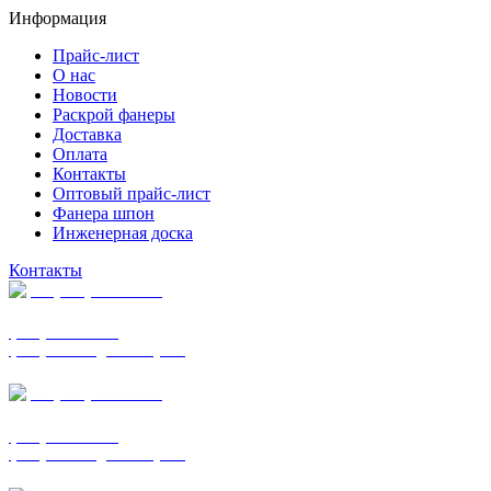
Информация
Прайс-лист
О нас
Новости
Раскрой фанеры
Доставка
Оплата
Контакты
Оптовый прайс-лист
Фанера шпон
Инженерная доска
Контакты
+7 (977) 938-7183
фанера ФСФ ФК
фанера ФОФ для опалубки
+7 (903) 720-0570
фанера ФСФ ФК
фанера ФОФ для опалубки