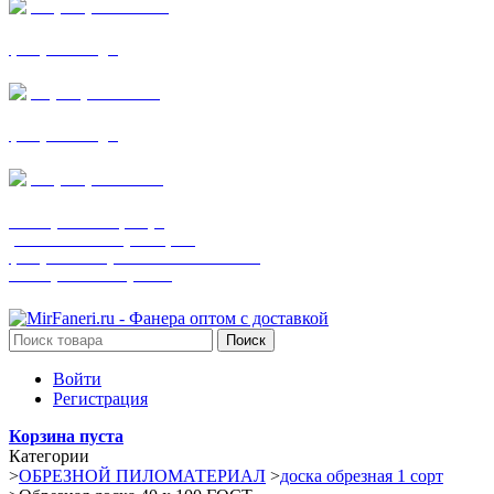
+7 (905) 782-19-64
фанера все виды
+7(901)538-86-75
фанера все виды
+7 (905) 507-0072
шпонированная фанера
(только этот номер телефона)
фанера ламинированная ПВХ пленкой
шпонированный оргалит
Поиск
Войти
Регистрация
Корзина пуста
Категории
>
ОБРЕЗНОЙ ПИЛОМАТЕРИАЛ
>
доска обрезная 1 сорт