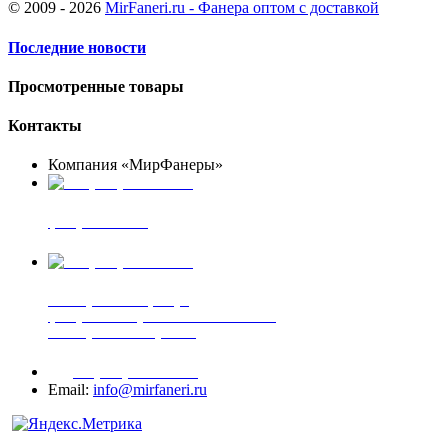
© 2009 - 2026
MirFaneri.ru - Фанера оптом с доставкой
Последние новости
Просмотренные товары
Контакты
Компания «МирФанеры»
+7 (903) 720-05-70
фанера ФСФ ФК
+7 (905) 507-00-72
шпонированная фанера
фанера ламинированная ПВХ пленкой
шпонированный оргалит
+7 (977) 938-71-83
Email:
info@mirfaneri.ru