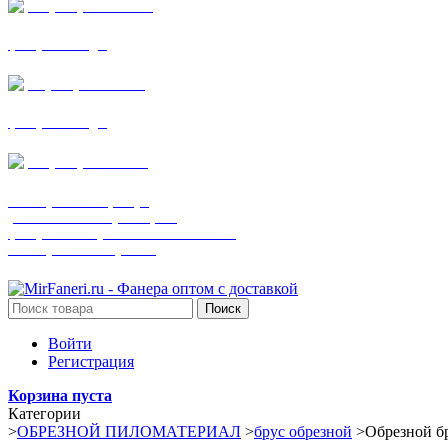
+7 (905) 782-19-64
фанера все виды
+7(901)538-86-75
фанера все виды
+7 (905) 507-0072
шпонированная фанера
(только этот номер телефона)
фанера ламинированная ПВХ пленкой
шпонированный оргалит
Поиск
Войти
Регистрация
Корзина пуста
Категории
>
ОБРЕЗНОЙ ПИЛОМАТЕРИАЛ
>
брус обрезной
>
Обрезной бр