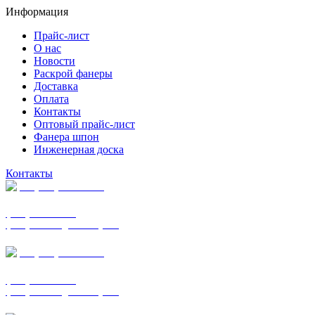
Информация
Прайс-лист
О нас
Новости
Раскрой фанеры
Доставка
Оплата
Контакты
Оптовый прайс-лист
Фанера шпон
Инженерная доска
Контакты
+7 (977) 938-7183
фанера ФСФ ФК
фанера ФОФ для опалубки
+7 (903) 720-0570
фанера ФСФ ФК
фанера ФОФ для опалубки