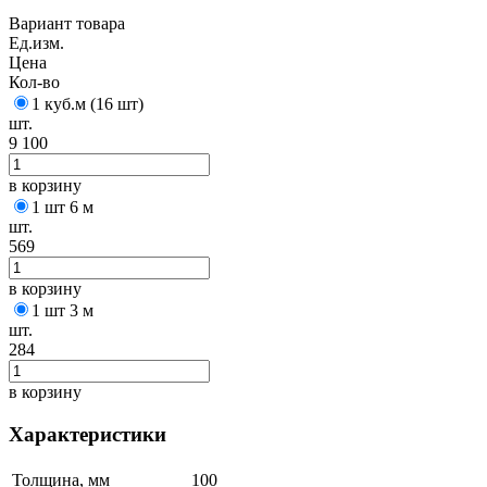
Вариант товара
Ед.изм.
Цена
Кол-во
1 куб.м (16 шт)
шт.
9 100
в корзину
1 шт 6 м
шт.
569
в корзину
1 шт 3 м
шт.
284
в корзину
Характеристики
Толщина, мм
100