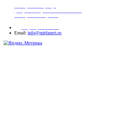
шпонированная фанера
фанера ламинированная ПВХ пленкой
шпонированный оргалит
+7 (977) 938-71-83
Email:
info@mirfaneri.ru