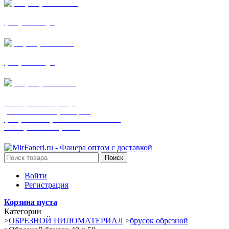
+7 (905) 782-19-64
фанера все виды
+7(901)538-86-75
фанера все виды
+7 (905) 507-0072
шпонированная фанера
(только этот номер телефона)
фанера ламинированная ПВХ пленкой
шпонированный оргалит
Поиск
Войти
Регистрация
Корзина пуста
Категории
>
ОБРЕЗНОЙ ПИЛОМАТЕРИАЛ
>
брусок обрезной