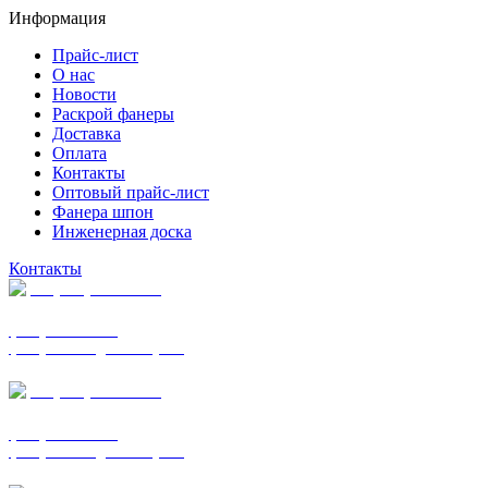
Информация
Прайс-лист
О нас
Новости
Раскрой фанеры
Доставка
Оплата
Контакты
Оптовый прайс-лист
Фанера шпон
Инженерная доска
Контакты
+7 (977) 938-7183
фанера ФСФ ФК
фанера ФОФ для опалубки
+7 (903) 720-0570
фанера ФСФ ФК
фанера ФОФ для опалубки