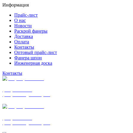
Информация
Прайс-лист
О нас
Новости
Раскрой фанеры
Доставка
Оплата
Контакты
Оптовый прайс-лист
Фанера шпон
Инженерная доска
Контакты
+7 (977) 938-7183
фанера ФСФ ФК
фанера ФОФ для опалубки
+7 (903) 720-0570
фанера ФСФ ФК
фанера ФОФ для опалубки