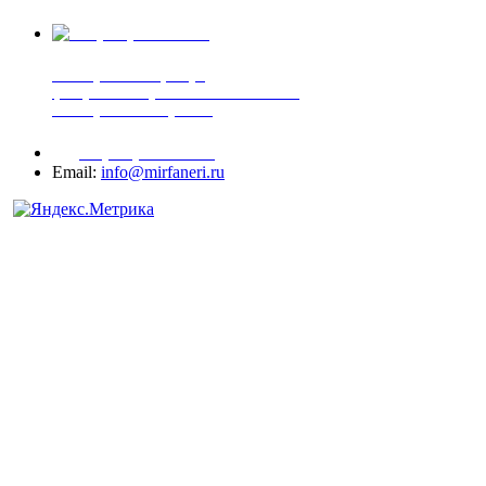
+7 (905) 507-00-72
шпонированная фанера
фанера ламинированная ПВХ пленкой
шпонированный оргалит
+7 (977) 938-71-83
Email:
info@mirfaneri.ru