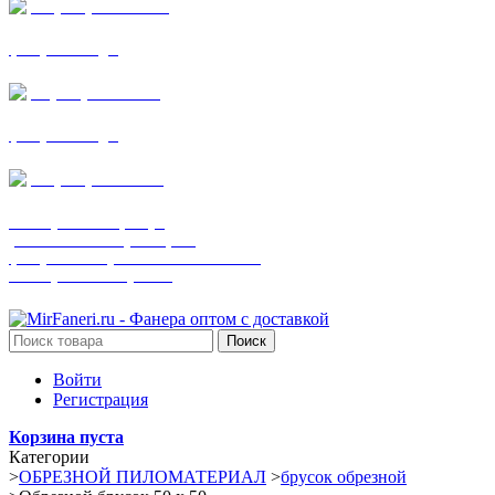
+7 (905) 782-19-64
фанера все виды
+7(901)538-86-75
фанера все виды
+7 (905) 507-0072
шпонированная фанера
(только этот номер телефона)
фанера ламинированная ПВХ пленкой
шпонированный оргалит
Поиск
Войти
Регистрация
Корзина пуста
Категории
>
ОБРЕЗНОЙ ПИЛОМАТЕРИАЛ
>
брусок обрезной