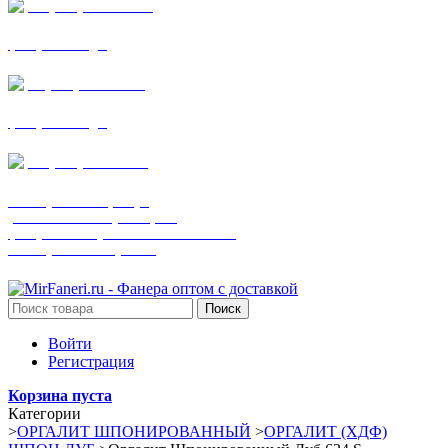
+7 (905) 782-19-64
фанера все виды
+7(901)538-86-75
фанера все виды
+7 (905) 507-0072
шпонированная фанера
(только этот номер телефона)
фанера ламинированная ПВХ пленкой
шпонированный оргалит
Поиск
Войти
Регистрация
Корзина пуста
Категории
>
ОРГАЛИТ ШПОНИРОВАННЫЙ
>
ОРГАЛИТ (ХДФ)