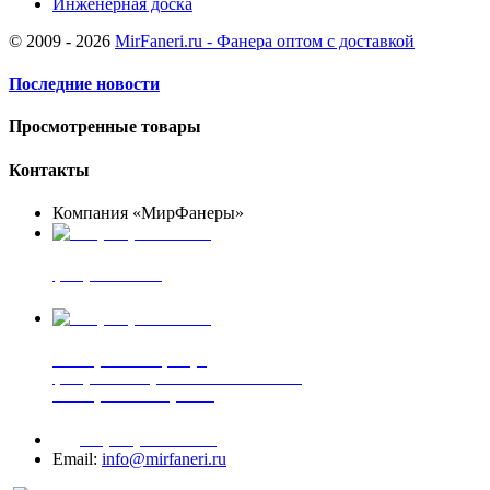
Инженерная доска
© 2009 - 2026
MirFaneri.ru - Фанера оптом с доставкой
Последние новости
Просмотренные товары
Контакты
Компания «МирФанеры»
+7 (903) 720-05-70
фанера ФСФ ФК
+7 (905) 507-00-72
шпонированная фанера
фанера ламинированная ПВХ пленкой
шпонированный оргалит
+7 (977) 938-71-83
Email:
info@mirfaneri.ru