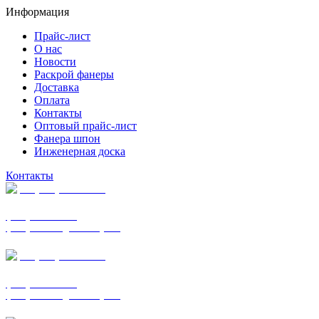
Информация
Прайс-лист
О нас
Новости
Раскрой фанеры
Доставка
Оплата
Контакты
Оптовый прайс-лист
Фанера шпон
Инженерная доска
Контакты
+7 (977) 938-7183
фанера ФСФ ФК
фанера ФОФ для опалубки
+7 (903) 720-0570
фанера ФСФ ФК
фанера ФОФ для опалубки