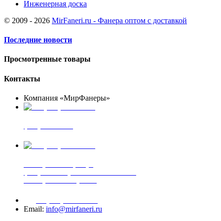
Инженерная доска
© 2009 - 2026
MirFaneri.ru - Фанера оптом с доставкой
Последние новости
Просмотренные товары
Контакты
Компания «МирФанеры»
+7 (903) 720-05-70
фанера ФСФ ФК
+7 (905) 507-00-72
шпонированная фанера
фанера ламинированная ПВХ пленкой
шпонированный оргалит
+7 (977) 938-71-83
Email:
info@mirfaneri.ru