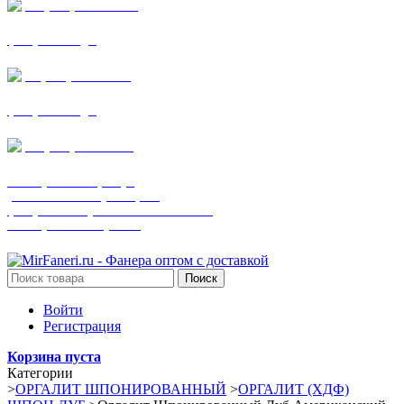
+7 (905) 782-19-64
фанера все виды
+7(901)538-86-75
фанера все виды
+7 (905) 507-0072
шпонированная фанера
(только этот номер телефона)
фанера ламинированная ПВХ пленкой
шпонированный оргалит
Поиск
Войти
Регистрация
Корзина пуста
Категории
>
ОРГАЛИТ ШПОНИРОВАННЫЙ
>
ОРГАЛИТ (ХДФ)