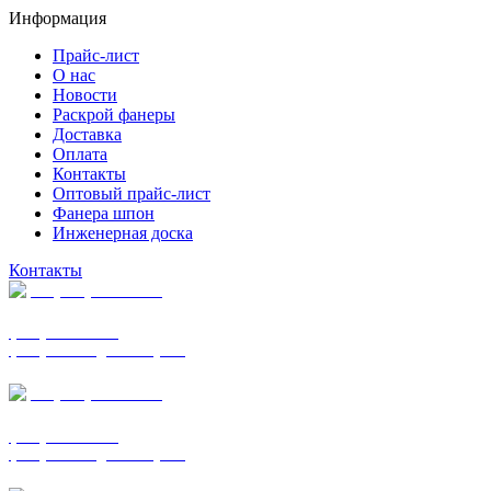
Информация
Прайс-лист
О нас
Новости
Раскрой фанеры
Доставка
Оплата
Контакты
Оптовый прайс-лист
Фанера шпон
Инженерная доска
Контакты
+7 (977) 938-7183
фанера ФСФ ФК
фанера ФОФ для опалубки
+7 (903) 720-0570
фанера ФСФ ФК
фанера ФОФ для опалубки