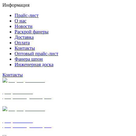
Информация
Прайс-лист
О нас
Новости
Раскрой фанеры
Доставка
Оплата
Контакты
Оптовый прайс-лист
Фанера шпон
Инженерная доска
Контакты
+7 (977) 938-7183
фанера ФСФ ФК
фанера ФОФ для опалубки
+7 (903) 720-0570
фанера ФСФ ФК
фанера ФОФ для опалубки