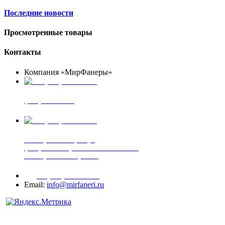
Последние новости
Просмотренные товары
Контакты
Компания «МирФанеры»
+7 (903) 720-05-70
фанера ФСФ ФК
+7 (905) 507-00-72
шпонированная фанера
фанера ламинированная ПВХ пленкой
шпонированный оргалит
+7 (977) 938-71-83
Email:
info@mirfaneri.ru