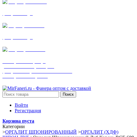
+7 (905) 782-19-64
фанера все виды
+7(901)538-86-75
фанера все виды
+7 (905) 507-0072
шпонированная фанера
(только этот номер телефона)
фанера ламинированная ПВХ пленкой
шпонированный оргалит
Поиск
Войти
Регистрация
Корзина пуста
Категории
>
ОРГАЛИТ ШПОНИРОВАННЫЙ
>
ОРГАЛИТ (ХДФ)